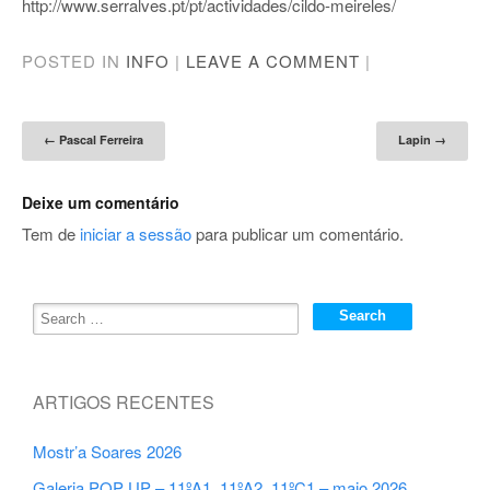
http://www.serralves.pt/pt/actividades/cildo-meireles/
POSTED IN
INFO
|
LEAVE A COMMENT
|
Post navigation
←
Pascal Ferreira
Lapin
→
Deixe um comentário
Tem de
iniciar a sessão
para publicar um comentário.
ARTIGOS RECENTES
Mostr’a Soares 2026
Galeria POP UP – 11ºA1, 11ºA2, 11ºC1 – maio 2026