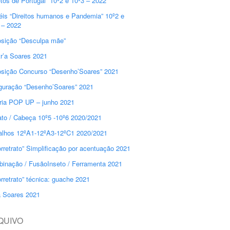
etos de Portugal” 10º2 e 10º3 – 2022
éis “Direitos humanos e Pandemia” 10º2 e
 – 2022
sição “Desculpa mãe”
r’a Soares 2021
sição Concurso “Desenho’Soares” 2021
guração “Desenho’Soares” 2021
ria POP UP – junho 2021
ato / Cabeça 10º5 -10º6 2020/2021
alhos 12ºA1-12ºA3-12ºC1 2020/2021
orretrato” Simplificação por acentuação 2021
inação / FusãoInseto / Ferramenta 2021
orretrato” técnica: guache 2021
a Soares 2021
QUIVO