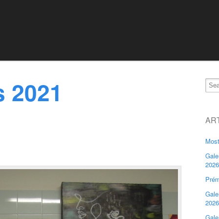
s 2021
AR
Most
Gale
2026
Prém
Gale
2026
Gale