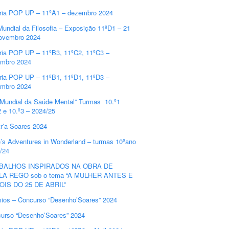
ria POP UP – 11ºA1 – dezembro 2024
Mundial da Filosofia – Exposição 11ºD1 – 21
ovembro 2024
ria POP UP – 11ºB3, 11ºC2, 11ºC3 –
mbro 2024
ria POP UP – 11ºB1, 11ºD1, 11ºD3 –
mbro 2024
 Mundial da Saúde Mental” Turmas 10.º1
2 e 10.º3 – 2024/25
r’a Soares 2024
e’s Adventures in Wonderland – turmas 10ºano
/24
BALHOS INSPIRADOS NA OBRA DE
LA REGO sob o tema “A MULHER ANTES E
OIS DO 25 DE ABRIL”
ios – Concurso “Desenho’Soares” 2024
urso “Desenho’Soares” 2024