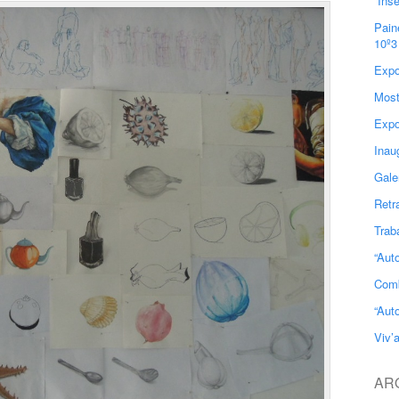
“Ins
Pain
10º3
Expo
Most
Expo
Inau
Gale
Retr
Trab
“Aut
Comb
“Aut
Viv’
AR