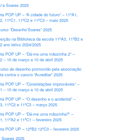
r’a Soares 2025
ria POP UP – “A cidade do futuro” – 11ºA1,
2, 11ºC1, 11ºC2 e 11ºC3 – maio 2025
urso “Desenho’Soares” 2025
sição na Biblioteca da escola 11ºA3, 11ºB2 e
2 ano letivo 2024/2025
ria POP UP – “Dá-me uma mãozinha 2” –
2 – 10 de março a 10 de abril 2025
urso de desenho promovido pela associação
uta contra o cancro “Acreditar” 2025
ria POP UP – “Constelações improváveis” –
1 – 10 de março a 10 de abril 2025
ria POP UP – “O desenho e o acidental” –
3, 11ºC2 e 11ºC3 – março 2025
ria POP UP – “Dá-me uma mãozinha?” –
1, 11ºA2 e 11ºC1 – fevereiro 2025
ria POP UP – 12ºB2 12ºC3 – fevereiro 2025
a Soares 2025