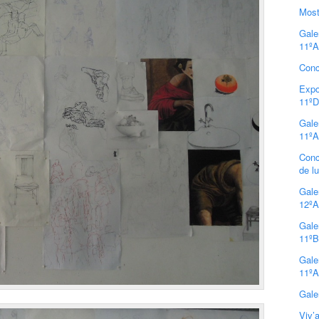
Most
Gale
11ºA
Conc
Expo
11ºD
Gale
11ºA
Conc
de l
Gale
12ºA
Gale
11ºB
Gale
11ºA
Gale
Viv’