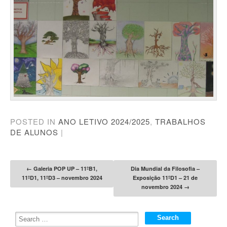
POSTED IN
ANO LETIVO 2024/2025
,
TRABALHOS
DE ALUNOS
|
Post navigation
←
Galeria POP UP – 11ºB1,
Dia Mundial da Filosofia –
11ºD1, 11ºD3 – novembro 2024
Exposição 11ºD1 – 21 de
novembro 2024
→