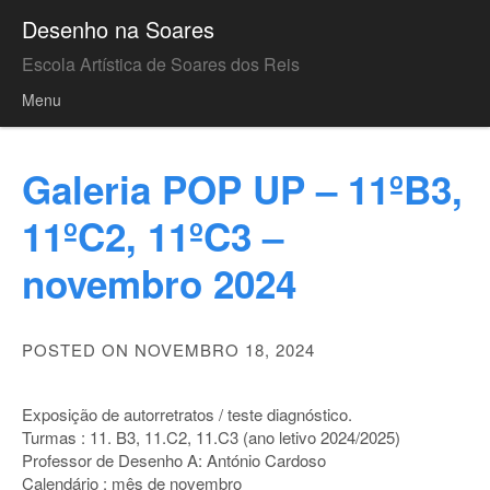
Desenho na Soares
Escola Artística de Soares dos Reis
Menu
Skip to content
Galeria POP UP – 11ºB3,
11ºC2, 11ºC3 –
novembro 2024
POSTED ON NOVEMBRO 18, 2024
Exposição de autorretratos / teste diagnóstico.
Turmas : 11. B3, 11.C2, 11.C3 (ano letivo 2024/2025)
Professor de Desenho A: António Cardoso
Calendário : mês de novembro