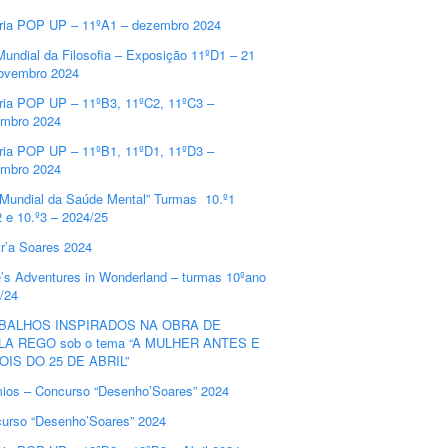
ria POP UP – 11ºA1 – dezembro 2024
Mundial da Filosofia – Exposição 11ºD1 – 21
ovembro 2024
ria POP UP – 11ºB3, 11ºC2, 11ºC3 –
mbro 2024
ria POP UP – 11ºB1, 11ºD1, 11ºD3 –
mbro 2024
 Mundial da Saúde Mental” Turmas 10.º1
2 e 10.º3 – 2024/25
r’a Soares 2024
e’s Adventures in Wonderland – turmas 10ºano
/24
BALHOS INSPIRADOS NA OBRA DE
LA REGO sob o tema “A MULHER ANTES E
OIS DO 25 DE ABRIL”
ios – Concurso “Desenho’Soares” 2024
urso “Desenho’Soares” 2024