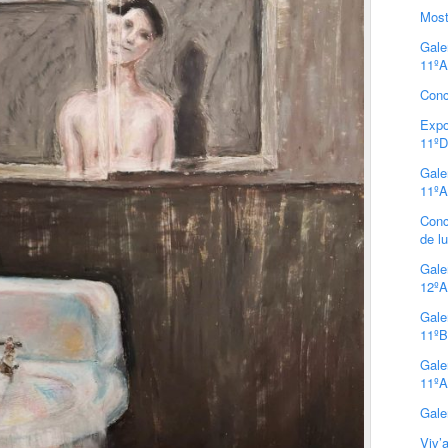
Most
Gale
11ºA
Conc
Expo
11ºD
Gale
11ºA
Conc
de l
Gale
12ºA
Gale
11ºB
Gale
11ºA
Gale
Viv’