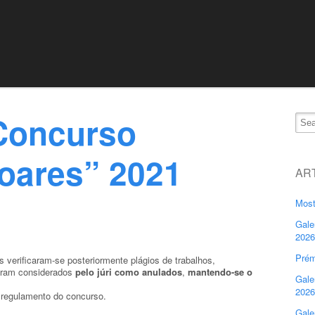
Concurso
oares” 2021
AR
Most
Gale
2026
Prém
s verificaram-se posteriormente plágios de trabalhos,
foram considerados
pelo júri como anulados
,
mantendo-se o
Gale
2026
o regulamento do concurso.
Gale