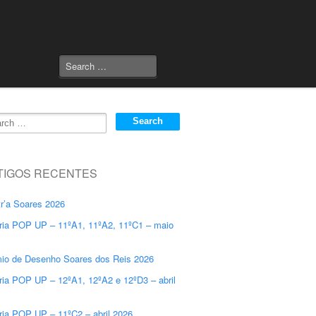
TIGOS RECENTES
r’a Soares 2026
ria POP UP – 11ºA1, 11ºA2, 11ºC1 – maio
io de Desenho Soares dos Reis 2026
ria POP UP – 12ºA1, 12ºA2 e 12ºD3 – abril
ria POP UP – 11ºC2 – abril 2026