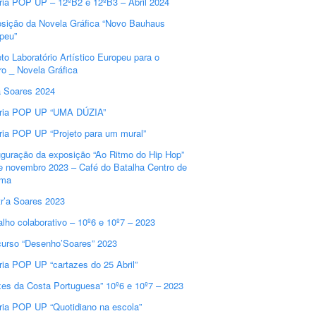
ria POP UP – 12ºB2 e 12ºB3 – Abril 2024
sição da Novela Gráfica “Novo Bauhaus
peu”
eto Laboratório Artístico Europeu para o
ro _ Novela Gráfica
a Soares 2024
ria POP UP “UMA DÚZIA”
ria POP UP “Projeto para um mural”
guração da exposição “Ao Ritmo do Hip Hop”
e novembro 2023 – Café do Batalha Centro de
ema
r’a Soares 2023
alho colaborativo – 10º6 e 10º7 – 2023
urso “Desenho’Soares” 2023
ria POP UP “cartazes do 25 Abril”
xes da Costa Portuguesa” 10º6 e 10º7 – 2023
ria POP UP “Quotidiano na escola”