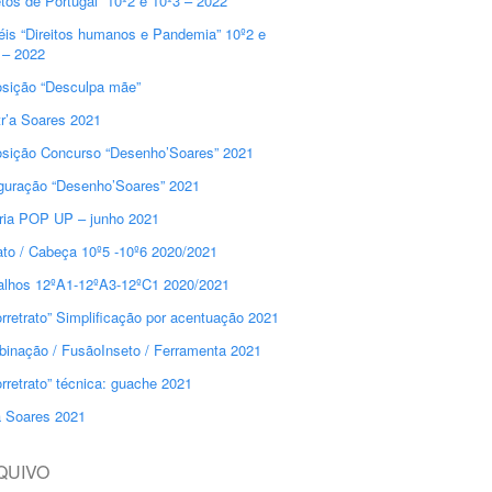
etos de Portugal” 10º2 e 10º3 – 2022
éis “Direitos humanos e Pandemia” 10º2 e
 – 2022
sição “Desculpa mãe”
r’a Soares 2021
sição Concurso “Desenho’Soares” 2021
guração “Desenho’Soares” 2021
ria POP UP – junho 2021
ato / Cabeça 10º5 -10º6 2020/2021
alhos 12ºA1-12ºA3-12ºC1 2020/2021
orretrato” Simplificação por acentuação 2021
inação / FusãoInseto / Ferramenta 2021
orretrato” técnica: guache 2021
a Soares 2021
QUIVO