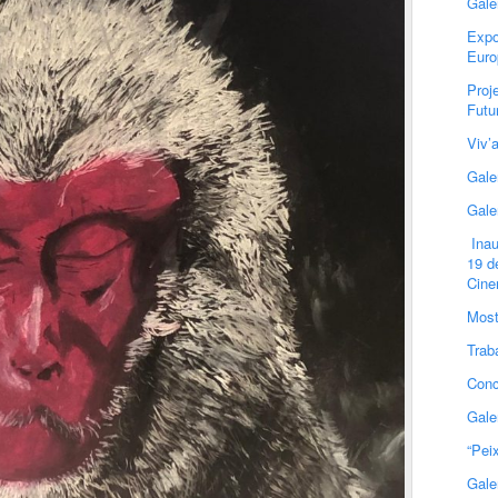
Gale
Expo
Euro
Proj
Futu
Viv’
Gale
Gale
Inau
19 d
Cin
Most
Trab
Conc
Gale
“Pei
Gale