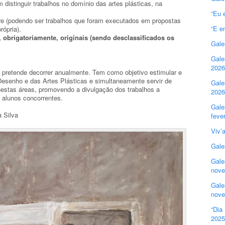
em distinguir trabalhos no domínio das artes plásticas, na
“Eu 
vre (podendo ser trabalhos que foram executados em propostas
“E e
rópria).
 obrigatoriamente, originais (sendo desclassificados os
Gale
Gale
2026
 pretende decorrer anualmente. Tem como objetivo estimular e
 Desenho e das Artes Plásticas e simultaneamente servir de
Gale
nestas áreas, promovendo a divulgação dos trabalhos a
2026
s alunos concorrentes.
Gale
 Silva
feve
Viv’
Gale
Gale
nove
Gale
nove
“Dia
2025