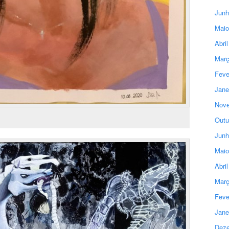
Junh
Maio
Abri
Març
Feve
Jane
Nove
Outu
Junh
Maio
Abri
Març
Feve
Jane
Deze