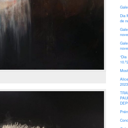
Gale
Dia 
de n
Gale
nove
Gale
nove
“Dia
10.º
Most
Alic
2023
TRA
PAU
DEP
Prém
Conc