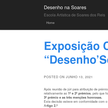
Desenho na Soares
Escola Artística de Soares dos Reis
Menu
Skip to
Home
content
Exposição 
“Desenho’S
POSTED ON JUNHO 13, 2021
Após reunião de júri para atribuição de prémio
relativamente ao
1º e 2º prémios
, pelo que 
3º prémio e as três menções honrosas.
Esta decisão esteve em conformidade com 
Ar
tigo 2.º