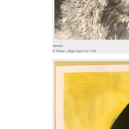
“Nirvana”
2º Prémio – Diogo Costa n°6 11°B2