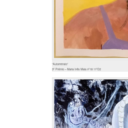
“Autorretrato”
3º Prémio – Maria Inês Maia nº18 11ºD2