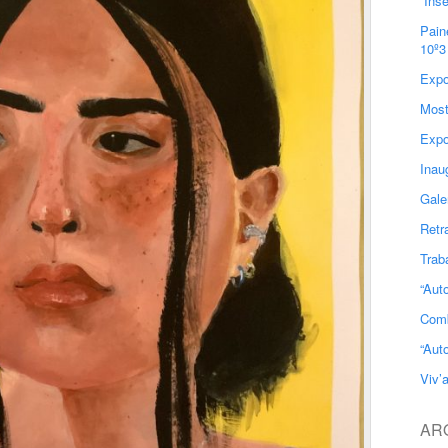
“Ins
Pain
10º3
Expo
Most
Expo
Inau
Gale
Retr
Trab
“Aut
Comb
“Aut
Viv’
AR