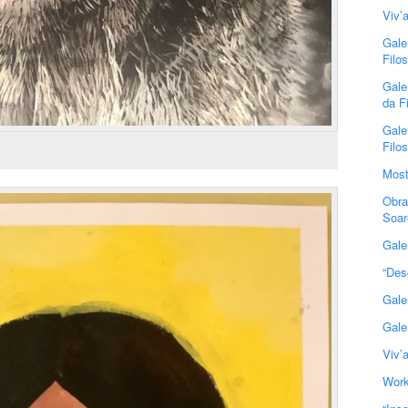
Viv’
Gale
Filos
Gale
da Fi
Gale
Filos
Most
Obra
Soar
Gale
“Des
Gale
Gale
Viv’
Work