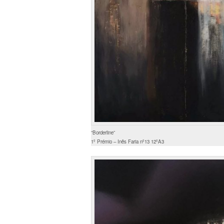
“Borderline”
1º Prémio – Inês Faria nº13 12ºA3