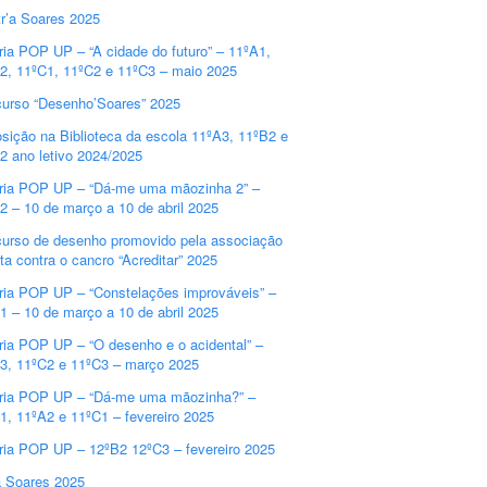
r’a Soares 2025
ria POP UP – “A cidade do futuro” – 11ºA1,
2, 11ºC1, 11ºC2 e 11ºC3 – maio 2025
urso “Desenho’Soares” 2025
sição na Biblioteca da escola 11ºA3, 11ºB2 e
2 ano letivo 2024/2025
ria POP UP – “Dá-me uma mãozinha 2” –
2 – 10 de março a 10 de abril 2025
urso de desenho promovido pela associação
uta contra o cancro “Acreditar” 2025
ria POP UP – “Constelações improváveis” –
1 – 10 de março a 10 de abril 2025
ria POP UP – “O desenho e o acidental” –
3, 11ºC2 e 11ºC3 – março 2025
ria POP UP – “Dá-me uma mãozinha?” –
1, 11ºA2 e 11ºC1 – fevereiro 2025
ria POP UP – 12ºB2 12ºC3 – fevereiro 2025
a Soares 2025