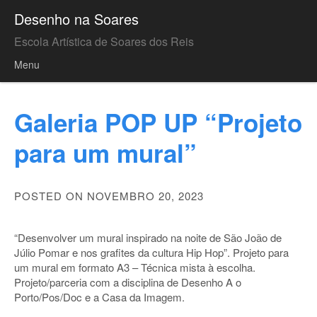
Desenho na Soares
Escola Artística de Soares dos Reis
Menu
Skip to content
Galeria POP UP “Projeto
para um mural”
POSTED ON NOVEMBRO 20, 2023
“Desenvolver um mural inspirado na noite de São João de
Júlio Pomar e nos grafites da cultura Hip Hop”. Projeto para
um mural em formato A3 – Técnica mista à escolha.
Projeto/parceria com a disciplina de Desenho A o
Porto/Pos/Doc e a Casa da Imagem.