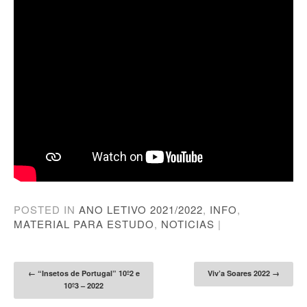
POSTED IN
ANO LETIVO 2021/2022
,
INFO
,
MATERIAL PARA ESTUDO
,
NOTICIAS
|
Post navigation
←
“Insetos de Portugal” 10º2 e
Viv’a Soares 2022
→
10º3 – 2022