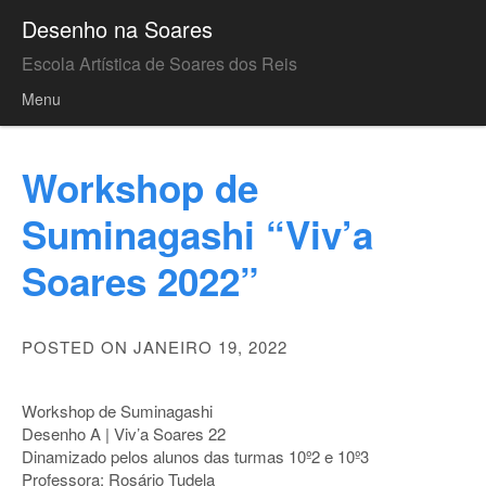
Desenho na Soares
Escola Artística de Soares dos Reis
Menu
Skip to content
Workshop de
Suminagashi “Viv’a
Soares 2022”
POSTED ON JANEIRO 19, 2022
Workshop de Suminagashi
Desenho A | Viv’a Soares 22
Dinamizado pelos alunos das turmas 10º2 e 10º3
Professora: Rosário Tudela