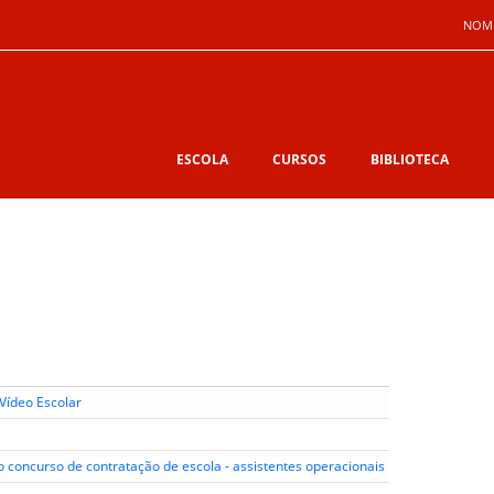
NOM
ESCOLA
CURSOS
BIBLIOTECA
Vídeo Escolar
o concurso de contratação de escola - assistentes operacionais