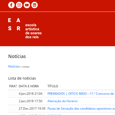
Notícias
Notícias
» Listar
Lista de notícias
FIXA?
DATA E HORA
TÍTULO
4.Jan.2018 21:04
PREMIADOS | OITO E MEIO – 11.º Concurso de 
2.Jan.2018 17:50
Alteração do Horário
27.Dec.2017 19:39
Pauta de Seriação dos candidatos opositores a