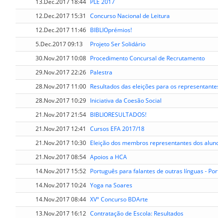
13.Dec.2017 18:44
PLE 2017
12.Dec.2017 15:31
Concurso Nacional de Leitura
12.Dec.2017 11:46
BIBLIOprémios!
5.Dec.2017 09:13
Projeto Ser Solidário
30.Nov.2017 10:08
Procedimento Concursal de Recrutamento
29.Nov.2017 22:26
Palestra
28.Nov.2017 11:00
Resultados das eleições para os representante
28.Nov.2017 10:29
Iniciativa da Coesão Social
21.Nov.2017 21:54
BIBLIORESULTADOS!
21.Nov.2017 12:41
Cursos EFA 2017/18
21.Nov.2017 10:30
Eleição dos membros representantes dos alun
21.Nov.2017 08:54
Apoios a HCA
14.Nov.2017 15:52
Português para falantes de outras línguas - Po
14.Nov.2017 10:24
Yoga na Soares
14.Nov.2017 08:44
XVº Concurso BDArte
13.Nov.2017 16:12
Contratação de Escola: Resultados