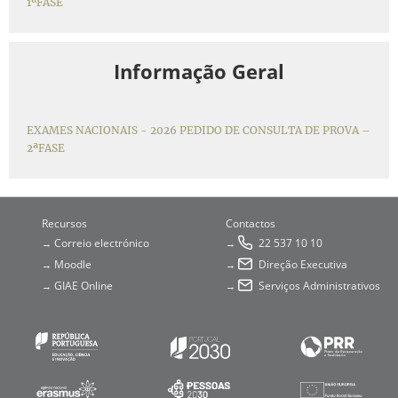
1ªFASE
Informação Geral
EXAMES NACIONAIS - 2026 PEDIDO DE CONSULTA DE PROVA –
2ªFASE
Recursos
Contactos
Correio electrónico
22 537 10 10
→
→
Moodle
Direção Executiva
→
→
GIAE Online
Serviços Administrativos
→
→