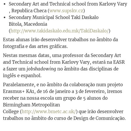
Secondary Art and Technical school ​from Karlovy Vary​
, Republica Checa​ (
www.supskv.cz
)
Secondary Municipal School Taki Daskalo
Bitola
,
Macedonia
(
http://www.takidaskalo.edu.mk/TakiDaskalo/
)
Estas alunas irão desenvolver trabalhos no âmbito da
fotografia e das artes gráficas.
Nestas mesmas datas, uma professor da
Secondary Art
and Technical school ​from Karlovy Vary, estará na EASR
a fazer um
jobshadowing
no âmbito das disciplinas de
inglês e espanhol.
​Paralelamente, e no âmbito da colaboração num projeto
Erasmus+ KA1, de ​16 de janeiro a 3 de ​fevereiro, iremos
receber na nossa escola um grupo de ​5 alunos do
Birmingham Metropolitan
College (
http://www.bmetc.ac.uk/
) que irão desenvolver
trabalhos no âmbito do curso de Design de Comunicação.