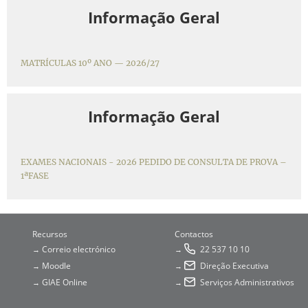
Informação Geral
MATRÍCULAS 10º ANO — 2026/27
Informação Geral
EXAMES NACIONAIS - 2026 PEDIDO DE CONSULTA DE PROVA –
1ªFASE
Recursos
Contactos
Correio electrónico
22 537 10 10
→
→
Moodle
Direção Executiva
→
→
GIAE Online
Serviços Administrativos
→
→