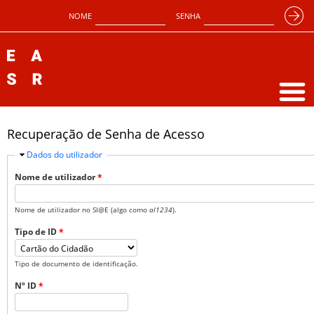
NOME
SENHA
Recuperação de Senha de Acesso
Esconder
Dados do utilizador
Nome de utilizador
*
Nome de utilizador no SI@E (algo como
al1234
).
Tipo de ID
*
Tipo de documento de identificação.
Nº ID
*