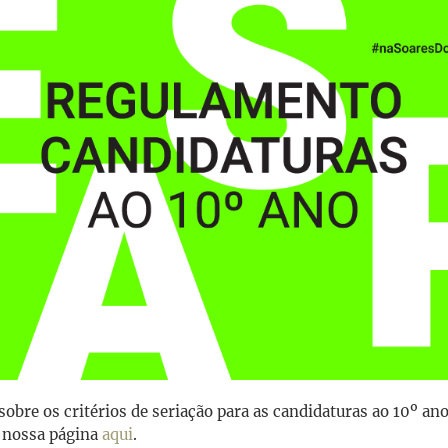
obre os critérios de seriação para as candidaturas ao 10º an
a nossa página
aqui
.