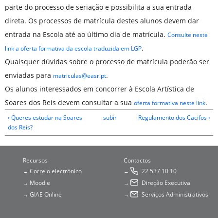
parte do processo de seriação e possibilita a sua entrada
direta. Os processos de matrícula destes alunos devem dar
entrada na Escola até ao último dia de matrícula.
Consulte neste
.
link a oferta formativa da escola traduzida em LGP
Quaisquer dúvidas sobre o processo de matrícula poderão ser
enviadas para
.
matriculas@easr.pt
Os alunos interessados em concorrer à Escola Artística de
Soares dos Reis devem consultar a sua
.
oferta formativa neste link
‹ Queres estudar na Soares
subir
Regulamento dos Cacifos ›
dos Reis?
Recursos
Contactos
Correio electrónico
22 537 10 10
→
→
Moodle
Direção Executiva
→
→
GIAE Online
Serviços Administrativos
→
→