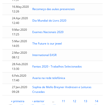
16.May.2020
Recomeço das aulas presenciais
12:26
24.Apr.2020
Dia Mundial do Livro 2020
12:40
9.Mar.2020
Exames Nacionais 2020
17:25
5.Mar.2020
The Future is our jewel
14:05
2.Mar.2020
International EASR
08:12
28.Feb.2020
Fantas 2020 - Trabalhos Selecionados
13:30
6.Feb.2020
Avaria na rede telefónica
17:40
27.Jan.2020
Sophia de Mello Breyner Andresen e Leituras
09:28
Cruzadas
« primeira
‹ anterior
…
11
12
13
14
Páginas