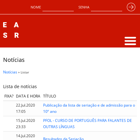
NOME
SENHA
Notícias
Notícias
» Listar
Lista de notícias
FIXA?
DATA E HORA
TÍTULO
22.Jul.2020
Publicação da lista de seriação e de admissão para o
17:05
10º ano
15.Jul.2020
PFOL - CURSO DE PORTUGUÊS PARA FALANTES DE
23:33
OUTRAS LÍNGUAS
14.Jul.2020
Resultados da Seriação