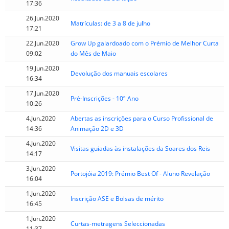
17:36
26.Jun.2020
Matrículas: de 3 a 8 de julho
17:21
22.Jun.2020
Grow Up galardoado com o Prémio de Melhor Curta
09:02
do Mês de Maio
19.Jun.2020
Devolução dos manuais escolares
16:34
17.Jun.2020
Pré-Inscrições - 10º Ano
10:26
4.Jun.2020
Abertas as inscrições para o Curso Profissional de
14:36
Animação 2D e 3D
4.Jun.2020
Visitas guiadas às instalações da Soares dos Reis
14:17
3.Jun.2020
Portojóia 2019: Prémio Best Of - Aluno Revelação
16:04
1.Jun.2020
Inscrição ASE e Bolsas de mérito
16:45
1.Jun.2020
Curtas-metragens Seleccionadas
11:37