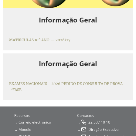
Informação Geral
MATRÍCULAS 10º ANO — 2026/27
Informação Geral
EXAMES NACIONAIS - 2026 PEDIDO DE CONSULTA DE PROVA –
1ªFASE
Recursos
Contactos
Correio electrónico
22 537 10 10
→
→
Moodle
Direção Executiva
→
→