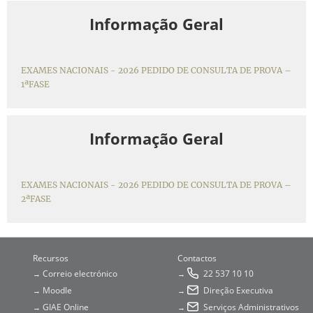
Informação Geral
EXAMES NACIONAIS - 2026 PEDIDO DE CONSULTA DE PROVA –
1ªFASE
Informação Geral
EXAMES NACIONAIS - 2026 PEDIDO DE CONSULTA DE PROVA –
2ªFASE
Recursos
Contactos
Correio electrónico
22 537 10 10
→
→
Moodle
Direção Executiva
→
→
GIAE Online
Serviços Administrativos
→
→