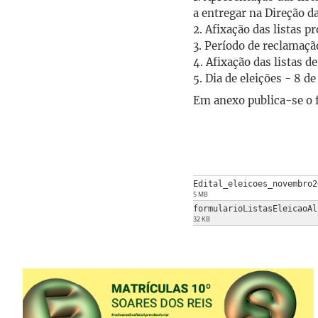
a entregar na Direção d
2. Afixação das listas p
3. Período de reclamaçã
4. Afixação das listas d
5. Dia de eleições - 8 
Em anexo publica-se o f
Edital_eleicoes_novembro2
5 MB
formularioListasEleicaoAl
32 KB