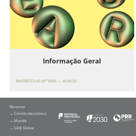
Informação Geral
MATRÍCULAS 10º ANO — 2026/27
Recursos
Correio electrónico
→
Moodle
→
GIAE Online
→