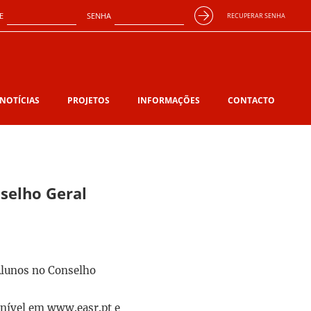
E
SENHA
RECUPERAR SENHA
NOTÍCIAS
PROJETOS
INFORMAÇÕES
CONTACTO
selho Geral
 Alunos no Conselho
ponível em www.easr.pt e