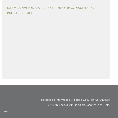
EXAMES NACIONAIS - 2026 PEDIDO DE CONSULTA DE
PROVA – 2ªFASE
Sistema de Informação @ Escola v2.1.110 (GNU/Linux)
©2026 Escola Artística de Soares dos Reis
ativos