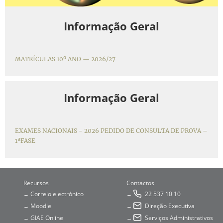
Informação Geral
MATRÍCULAS 10º ANO — 2026/27
Informação Geral
EXAMES NACIONAIS - 2026 PEDIDO DE CONSULTA DE PROVA –
1ªFASE
Recursos
Contactos
Correio electrónico
22 537 10 10
→
→
Moodle
Direção Executiva
→
→
GIAE Online
Serviços Administrativos
→
→