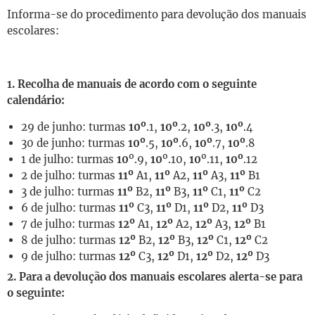
Informa-se do procedimento para devolução dos manuais
escolares:
1. Recolha de manuais de acordo com o seguinte
calendário:
29 de junho: turmas
10º
.1,
10º
.2,
10º
.3,
10º
.4
30 de junho: turmas
10º
.5,
10º
.6,
10º
.7,
10º
.8
1 de julho: turmas
10
º.9,
10
º.10,
10
º.11,
10º
.12
2 de julho: turmas
11º
A1,
11º
A2,
11º
A3,
11º
B1
3 de julho: turmas
11º
B2,
11º
B3,
11º
C1,
11º
C2
6 de julho: turmas
11º
C3,
11º
D1,
11º
D2,
11º
D3
7 de julho: turmas
12º
A1,
12º
A2,
12º
A3,
12º
B1
8 de julho: turmas
12º
B2,
12º
B3,
12º
C1,
12º
C2
9 de julho: turmas
12º
C3,
12º
D1,
12º
D2,
12º
D3
2. Para a devolução dos manuais escolares alerta-se para
o seguinte: