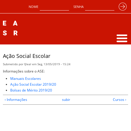
NOME
SENHA
Ação Social Escolar
Submetido por
fjleal
em Seg, 13/05/2019 - 15:24
Informações sobre o ASE:
Manuais Escolares
Ação Social Escolar 2019/20
Bolsas de Mérito 2019/20
‹ Informações
subir
Cursos ›