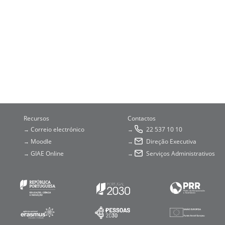
Recursos
Contactos
Correio electrónico
22 537 10 10
→
→
Moodle
Direção Executiva
→
→
GIAE Online
Serviços Administrativos
→
→