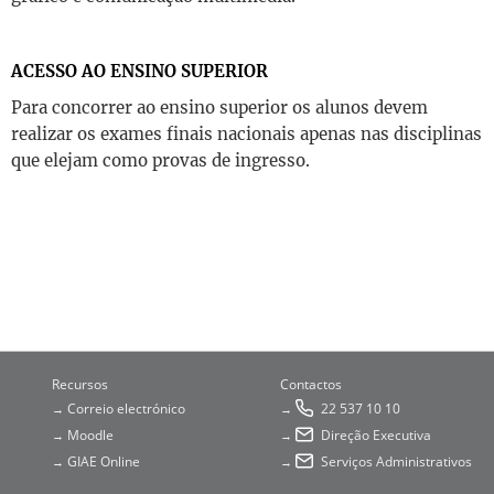
ACESSO AO ENSINO SUPERIOR
Para concorrer ao ensino superior os alunos devem
realizar os exames finais nacionais apenas nas disciplinas
que elejam como provas de ingresso.
Recursos
Contactos
Correio electrónico
22 537 10 10
→
→
Moodle
Direção Executiva
→
→
GIAE Online
Serviços Administrativos
→
→