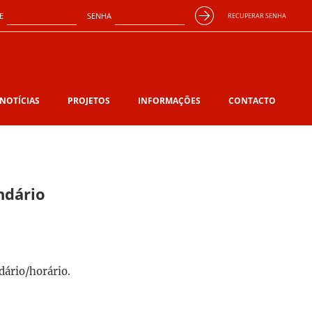
E
SENHA
RECUPERAR SENHA
NOTÍCIAS
PROJETOS
INFORMAÇÕES
CONTACTO
ndário
dário/horário.