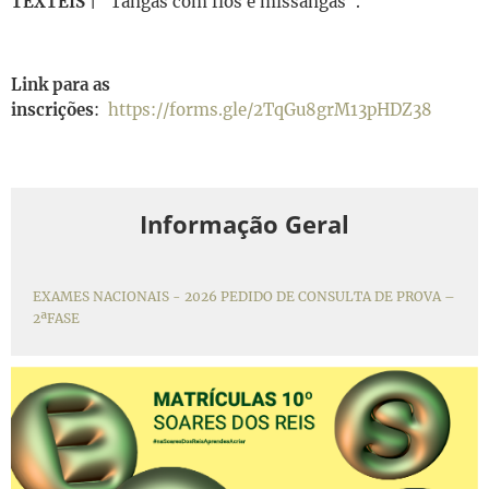
TÊXTEIS
| "Tangas com fios e missangas".
Link para as
inscrições
:
https://forms.gle/2TqGu8grM13pHDZ38
Informação Geral
EXAMES NACIONAIS - 2026 PEDIDO DE CONSULTA DE PROVA –
2ªFASE