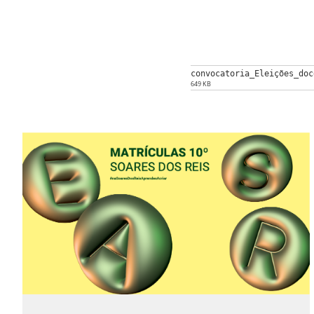
convocatoria_Eleições_do
649 KB