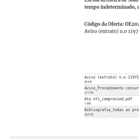
tempo indeterminado, na
Código da Oferta: OE2
Aviso (extrato) n.o 119
Aviso (extrato) n.o 11975
89 KB
Aviso_Procedimento concur
211 KB
Ata nº1_compressed.pdf
1 MB
Bibliografia_todas as pro
264 KB