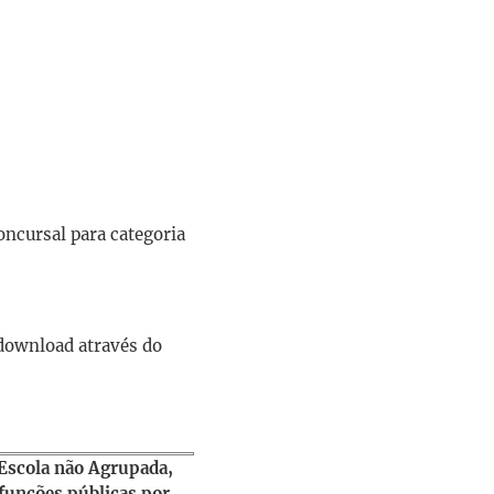
oncursal para categoria
 download através do
Escola não Agrupada,
 funções públicas por