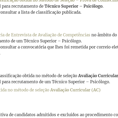
lassificação obtida no Método de Seleção – Prova de Conheci
l para recrutamento de
Técnico Superior – Psicólogo
.
nsultar a lista de classificação publicada.
ia de Entrevista de Avaliação de Competências
no âmbito do
mento de um Técnico Superior – Psicólogo.
onsultar a convocatória que lhes foi remetida por correio el
.
classificação obtida no método de seleção
Avaliação Curricula
 para recrutamento de um Técnico Superior – Psicólogo.
obtida no método de seleção
Avaliação Curricular (AC)
initiva de candidatos admitidos e excluídos ao procedimento c