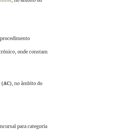
mentos
, no âmbito do
 procedimento
etrónico, onde constam
r (AC)
, no âmbito do
oncursal para categoria