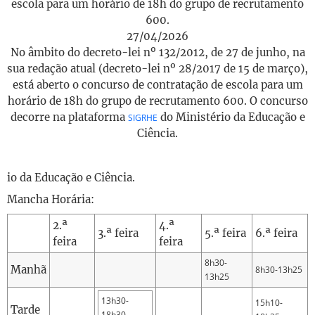
escola para um horário de 18h do grupo de recrutamento
600.
27/04/2026
No âmbito do decreto-lei nº 132/2012, de 27 de junho, na
sua redação atual (decreto-lei nº 28/2017 de 15 de março),
está aberto o concurso de contratação de escola para um
horário de 18h do grupo de recrutamento 600. O concurso
decorre na plataforma
do Ministério da Educação e
SIGRHE
Ciência.
io da Educação e Ciência.
Mancha Horária:
2.ª
4.ª
3.ª feira
5.ª feira
6.ª feira
feira
feira
8h30-
Manhã
8h30-13h25
13h25
13h30-
15h10-
Tarde
18h30