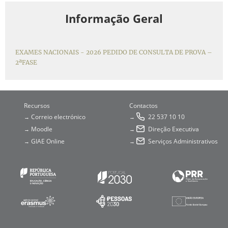
Informação Geral
EXAMES NACIONAIS - 2026 PEDIDO DE CONSULTA DE PROVA –
2ªFASE
Recursos
Contactos
Correio electrónico
22 537 10 10
→
→
Moodle
Direção Executiva
→
→
GIAE Online
Serviços Administrativos
→
→