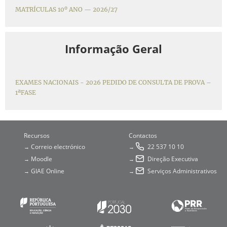
MATRÍCULAS 10º ANO — 2026/27
Informação Geral
EXAMES NACIONAIS - 2026 PEDIDO DE CONSULTA DE PROVA –
1ªFASE
Recursos
Contactos
Correio electrónico
22 537 10 10
→
→
Moodle
Direção Executiva
→
→
GIAE Online
Serviços Administrativos
→
→