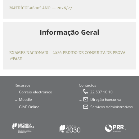
MATRÍCULAS 10º ANO — 2026/27
Informação Geral
EXAMES NACIONAIS - 2026 PEDIDO DE CONSULTA DE PROVA –
1ªFASE
Recursos
Contactos
Correio electrónico
22 537 10 10
→
→
Moodle
Direção Executiva
→
→
GIAE Online
Serviços Administrativos
→
→