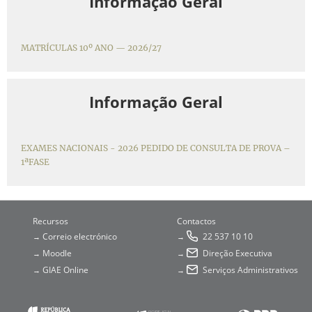
Informação Geral
MATRÍCULAS 10º ANO — 2026/27
Informação Geral
EXAMES NACIONAIS - 2026 PEDIDO DE CONSULTA DE PROVA –
1ªFASE
Recursos
Contactos
Correio electrónico
22 537 10 10
→
→
Moodle
Direção Executiva
→
→
GIAE Online
Serviços Administrativos
→
→