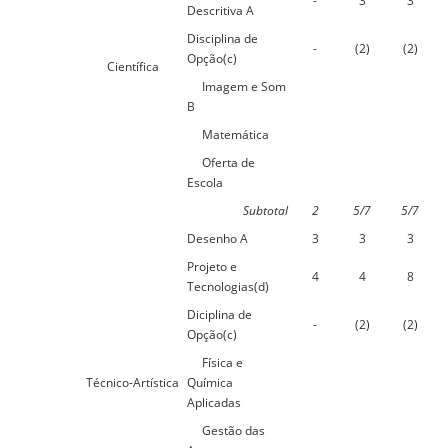
-
3
3
Descritiva A
Disciplina de
-
(2)
(2)
Opção(c)
Científica
Imagem e Som
B
Matemática
Oferta de
Escola
Subtotal
2
5/7
5/7
Desenho A
3
3
3
Projeto e
4
4
8
Tecnologias(d)
Diciplina de
-
(2)
(2)
Opção(c)
Física e
Técnico-Artística
Química
Aplicadas
Gestão das