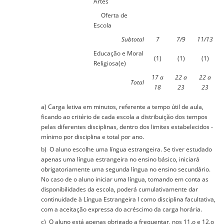
Artes
Oferta de
Escola
Subtotal
7
7/9
11/13
Educação e Moral
(1)
(1)
(1)
Religiosa(e)
17 a
22 a
22 a
Total
18
23
23
a) Carga letiva em minutos, referente a tempo útil de aula,
ficando ao critério de cada escola a distribuição dos tempos
pelas diferentes disciplinas, dentro dos limites estabelecidos -
mínimo por disciplina e total por ano.
b) O aluno escolhe uma língua estrangeira. Se tiver estudado
apenas uma língua estrangeira no ensino básico, iniciará
obrigatoriamente uma segunda língua no ensino secundário.
No caso de o aluno iniciar uma língua, tomando em conta as
disponibilidades da escola, poderá cumulativamente dar
continuidade à Língua Estrangeira I como disciplina facultativa,
com a aceitação expressa do acréscimo da carga horária.
c) O aluno está apenas obrigado a frequentar, nos 11.o e 12.o