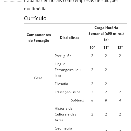
trabalhar em locais como empresas de soluções
....................
multimédia.
Currículo
Carga Horária
Semanal (x90 mins.)
Componentes
Disciplinas
(a)
de Fomação
10º
11º
12º
Português
2
2
2
Língua
Estrangeira I ou
2
2
-
II(b)
Geral
Filosofia
2
2
-
Educação Física
2
2
2
Subtotal
8
8
4
História da
Cultura e das
2
2
2
Artes
Geometria