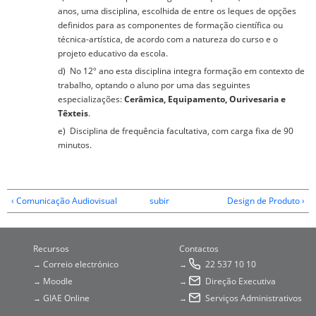
anos, uma disciplina, escolhida de entre os leques de opções
definidos para as componentes de formação científica ou
técnica-artística, de acordo com a natureza do curso e o
projeto educativo da escola.
d) No 12º ano esta disciplina integra formação em contexto de
trabalho, optando o aluno por uma das seguintes
especializações:
Cerâmica, Equipamento, Ourivesaria e
Têxteis
.
e) Disciplina de frequência facultativa, com carga fixa de 90
minutos.
‹ Comunicação Audiovisual
subir
Design de Produto ›
Recursos
Contactos
Correio electrónico
22 537 10 10
→
→
Moodle
Direção Executiva
→
→
GIAE Online
Serviços Administrativos
→
→